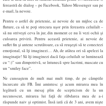
fereastră de dialog – pe Facebook, Yahoo Messenger sau pe
e-mail, la nevoie.
Pentru o astfel de prietenie, ai nevoie de un mijloc ca de
fluture, ca să te poţi strecura uşor prin fereastra celuilalt –
să nu striveşti ceva în jur, din moment ce nu îi vezi ochii şi
culoarea privirii. Pentru această prietenie, ai nevoie de
suflet fin şi antene scrutătoare, ca să reuşeşti să te conectezi
emoţional, să îţi imaginezi… Ah, de atâtea ori să apelezi la
imaginaţie! Să îţi imaginezi dacă faţa celuilalt se luminează
cu “:)” sau dimpotrivă, se întunecă spre lacrimi, mascate cu
un “smiley face”.
Ne cunoaştem de mult mai mult timp, de pe câmpiile
încurcate ale FB. Îmi amintesc şi acum mirarea mea în
legătură cu un mesaj plin de scepticism de la un
necunoscut, mirarea lui faţă de răbdarea mea de a-i
răspunde naiv şi optimist. Însă iată că de 3 ani, avem nişte