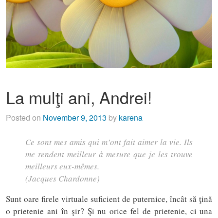
La mulţi ani, Andrei!
Posted on
November 9, 2013
by
karena
Ce sont mes amis qui m’ont fait aimer la vie. Ils
me rendent meilleur à mesure que je les trouve
meilleurs eux-mêmes.
(Jacques Chardonne)
Sunt oare firele virtuale suficient de puternice, încât să ţină
o prietenie ani în şir? Şi nu orice fel de prietenie, ci una