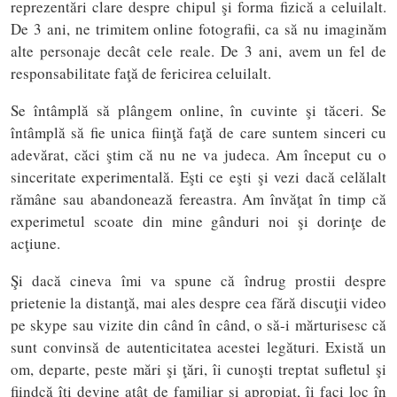
reprezentări clare despre chipul şi forma fizică a celuilalt.
De 3 ani, ne trimitem online fotografii, ca să nu imaginăm
alte personaje decât cele reale. De 3 ani, avem un fel de
responsabilitate faţă de fericirea celuilalt.
Se întâmplă să plângem online, în cuvinte şi tăceri. Se
întâmplă să fie unica fiinţă faţă de care suntem sinceri cu
adevărat, căci ştim că nu ne va judeca. Am început cu o
sinceritate experimentală. Eşti ce eşti şi vezi dacă celălalt
rămâne sau abandonează fereastra. Am învăţat în timp că
experimetul scoate din mine gânduri noi şi dorinţe de
acţiune.
Şi dacă cineva îmi va spune că îndrug prostii despre
prietenie la distanţă, mai ales despre cea fără discuţii video
pe skype sau vizite din când în când, o să-i mărturisesc că
sunt convinsă de autenticitatea acestei legături. Există un
om, departe, peste mări şi ţări, îi cunoşti treptat sufletul şi
fiindcă îţi devine atât de familiar şi apropiat, îi faci loc în