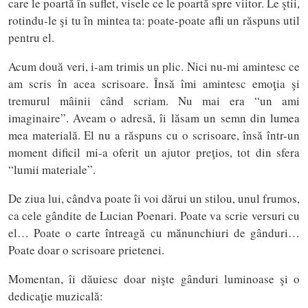
care le poartă în suflet, visele ce le poartă spre viitor. Le ştii,
rotindu-le şi tu în mintea ta: poate-poate afli un răspuns util
pentru el.
Acum două veri, i-am trimis un plic. Nici nu-mi amintesc ce
am scris în acea scrisoare. Însă îmi amintesc emoţia şi
tremurul mâinii când scriam. Nu mai era “un ami
imaginaire”. Aveam o adresă, îi lăsam un semn din lumea
mea materială. El nu a răspuns cu o scrisoare, însă într-un
moment dificil mi-a oferit un ajutor preţios, tot din sfera
“lumii materiale”.
De ziua lui, cândva poate îi voi dărui un stilou, unul frumos,
ca cele gândite de Lucian Poenari. Poate va scrie versuri cu
el… Poate o carte întreagă cu mănunchiuri de gânduri…
Poate doar o scrisoare prietenei.
Momentan, îi dăuiesc doar nişte gânduri luminoase şi o
dedicaţie muzicală: