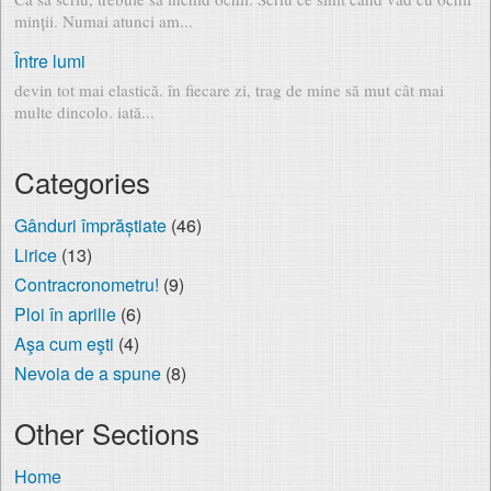
minții. Numai atunci am...
Între lumi
devin tot mai elastică. în fiecare zi, trag de mine să mut cât mai
multe dincolo. iată...
Categories
Gânduri împrăștiate
(46)
Lirice
(13)
Contracronometru!
(9)
Ploi în aprilie
(6)
Aşa cum eşti
(4)
Nevoia de a spune
(8)
Other Sections
Home