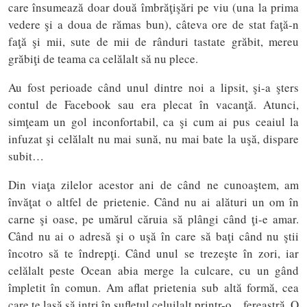
care însumează doar două îmbrăţişări pe viu (una la prima
vedere şi a doua de rămas bun), câteva ore de stat faţă-n
faţă şi mii, sute de mii de rânduri tastate grăbit, mereu
grăbiţi de teama ca celălalt să nu plece.
Au fost perioade când unul dintre noi a lipsit, şi-a şters
contul de Facebook sau era plecat în vacanţă. Atunci,
simţeam un gol inconfortabil, ca şi cum ai pus ceaiul la
infuzat şi celălalt nu mai sună, nu mai bate la uşă, dispare
subit…
Din viaţa zilelor acestor ani de când ne cunoaştem, am
învăţat o altfel de prietenie. Când nu ai alături un om în
carne şi oase, pe umărul căruia să plângi când ţi-e amar.
Când nu ai o adresă şi o uşă în care să baţi când nu ştii
încotro să te îndrepţi. Când unul se trezeşte în zori, iar
celălalt peste Ocean abia merge la culcare, cu un gând
împletit în comun. Am aflat prietenia sub altă formă, cea
care te lasă să intri în sufletul celuilalt printr-o…fereastră. O