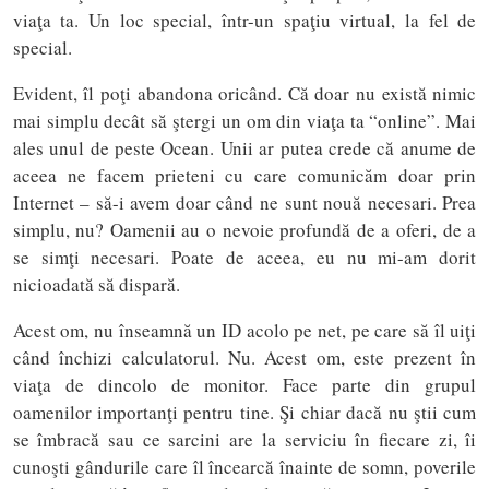
viaţa ta. Un loc special, într-un spaţiu virtual, la fel de
special.
Evident, îl poţi abandona oricând. Că doar nu există nimic
mai simplu decât să ştergi un om din viaţa ta “online”. Mai
ales unul de peste Ocean. Unii ar putea crede că anume de
aceea ne facem prieteni cu care comunicăm doar prin
Internet – să-i avem doar când ne sunt nouă necesari. Prea
simplu, nu? Oamenii au o nevoie profundă de a oferi, de a
se simţi necesari. Poate de aceea, eu nu mi-am dorit
nicioadată să dispară.
Acest om, nu înseamnă un ID acolo pe net, pe care să îl uiţi
când închizi calculatorul. Nu. Acest om, este prezent în
viaţa de dincolo de monitor. Face parte din grupul
oamenilor importanţi pentru tine. Şi chiar dacă nu ştii cum
se îmbracă sau ce sarcini are la serviciu în fiecare zi, îi
cunoşti gândurile care îl încearcă înainte de somn, poverile