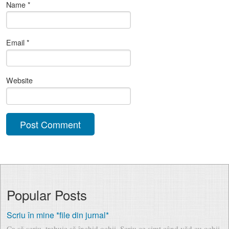
Name
*
Email
*
Website
Popular Posts
Scriu în mine *file din jurnal*
Ca să scriu, trebuie să închid ochii. Scriu ce simt când văd cu ochii