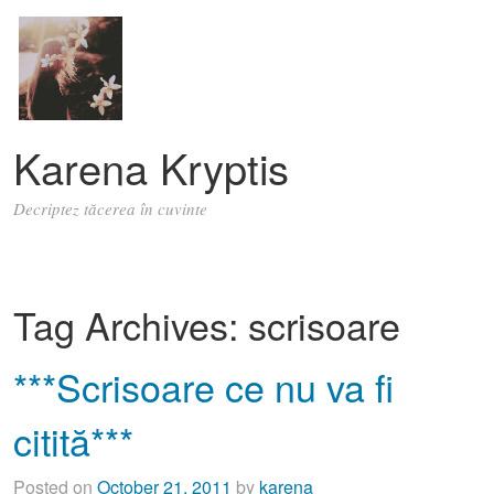
Karena Kryptis
Decriptez tăcerea în cuvinte
Tag Archives:
scrisoare
***Scrisoare ce nu va fi
citită***
Posted on
October 21, 2011
by
karena