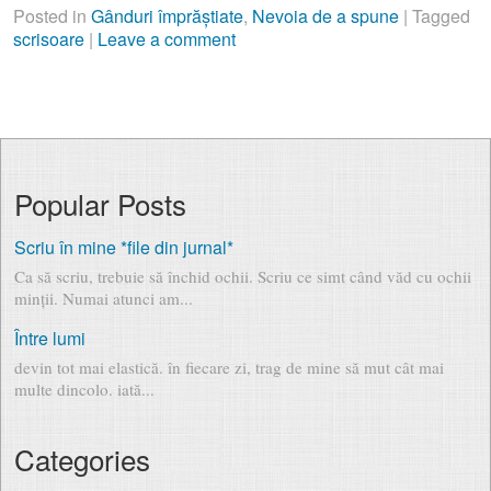
Posted in
Gânduri împrăștiate
,
Nevoia de a spune
|
Tagged
scrisoare
|
Leave a comment
Popular Posts
Scriu în mine *file din jurnal*
Ca să scriu, trebuie să închid ochii. Scriu ce simt când văd cu ochii
minții. Numai atunci am...
Între lumi
devin tot mai elastică. în fiecare zi, trag de mine să mut cât mai
multe dincolo. iată...
Categories