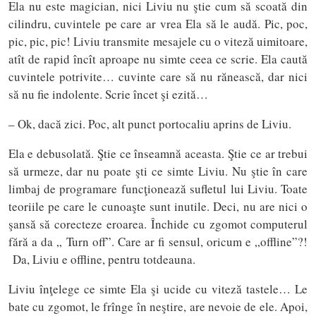
Ela nu este magician, nici Liviu nu ştie cum să scoată din
cilindru, cuvintele pe care ar vrea Ela să le audă. Pic, poc,
pic, pic, pic! Liviu transmite mesajele cu o viteză uimitoare,
atît de rapid încît aproape nu simte ceea ce scrie. Ela caută
cuvintele potrivite… cuvinte care să nu rănească, dar nici
să nu fie indolente. Scrie încet şi ezită…
– Ok, dacă zici. Poc, alt punct portocaliu aprins de Liviu.
Ela e debusolată. Ştie ce înseamnă aceasta. Ştie ce ar trebui
să urmeze, dar nu poate şti ce simte Liviu. Nu ştie în care
limbaj de programare funcţionează sufletul lui Liviu. Toate
teoriile pe care le cunoaşte sunt inutile. Deci, nu are nici o
şansă să corecteze eroarea. Închide cu zgomot computerul
fără a da „ Turn off”. Care ar fi sensul, oricum e „offline”?!
Da, Liviu e offline, pentru totdeauna.
Liviu înţelege ce simte Ela şi ucide cu viteză tastele… Le
bate cu zgomot, le frînge în neştire, are nevoie de ele. Apoi,