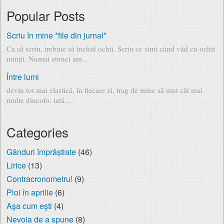
Popular Posts
Scriu în mine *file din jurnal*
Ca să scriu, trebuie să închid ochii. Scriu ce simt când văd cu ochii
minții. Numai atunci am...
Între lumi
devin tot mai elastică. în fiecare zi, trag de mine să mut cât mai
multe dincolo. iată...
Categories
Gânduri împrăștiate
(46)
Lirice
(13)
Contracronometru!
(9)
Ploi în aprilie
(6)
Aşa cum eşti
(4)
Nevoia de a spune
(8)