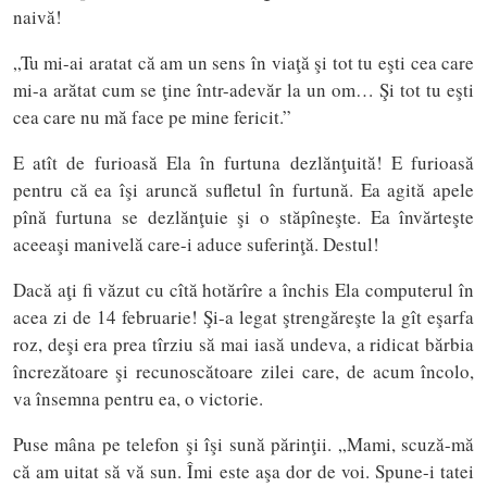
naivă!
„Tu mi-ai aratat că am un sens în viaţă şi tot tu eşti cea care
mi-a arătat cum se ţine într-adevăr la un om… Şi tot tu eşti
cea care nu mă face pe mine fericit.”
E atît de furioasă Ela în furtuna dezlănţuită! E furioasă
pentru că ea îşi aruncă sufletul în furtună. Ea agită apele
pînă furtuna se dezlănţuie şi o stăpîneşte. Ea învărteşte
aceeaşi manivelă care-i aduce suferinţă. Destul!
Dacă aţi fi văzut cu cîtă hotărîre a închis Ela computerul în
acea zi de 14 februarie! Şi-a legat ştrengăreşte la gît eşarfa
roz, deşi era prea tîrziu să mai iasă undeva, a ridicat bărbia
încrezătoare şi recunoscătoare zilei care, de acum încolo,
va însemna pentru ea, o victorie.
Puse mâna pe telefon şi îşi sună părinţii. „Mami, scuză-mă
că am uitat să vă sun. Îmi este aşa dor de voi. Spune-i tatei