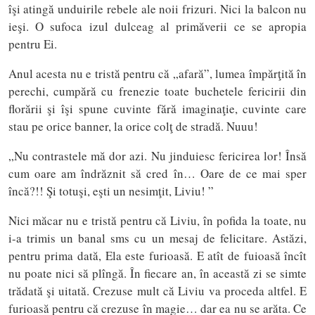
îşi atingă unduirile rebele ale noii frizuri. Nici la balcon nu
ieşi. O sufoca izul dulceag al primăverii ce se apropia
pentru Ei.
Anul acesta nu e tristă pentru că „afară”, lumea împărţită în
perechi, cumpără cu frenezie toate buchetele fericirii din
florării şi îşi spune cuvinte fără imaginaţie, cuvinte care
stau pe orice banner, la orice colţ de stradă. Nuuu!
„Nu contrastele mă dor azi. Nu jinduiesc fericirea lor! Însă
cum oare am îndrăznit să cred în… Oare de ce mai sper
încă?!! Şi totuşi, eşti un nesimţit, Liviu! ”
Nici măcar nu e tristă pentru că Liviu, în pofida la toate, nu
i-a trimis un banal sms cu un mesaj de felicitare. Astăzi,
pentru prima dată, Ela este furioasă. E atît de fuioasă încît
nu poate nici să plîngă. În fiecare an, în această zi se simte
trădată şi uitată. Crezuse mult că Liviu va proceda altfel. E
furioasă pentru că crezuse în magie… dar ea nu se arăta. Ce