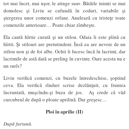
tot mai încet, mai uşor, le atinge suav. Bătăile inimii se mai
domolesc şi Liviu se cufundă în coduri, variabile şi
ştergerea unor comenzi orfane. Anulează cu tristeţe toate
comenzile anterioare… Poate chiar zîmbeşte.
Ela caută hîrtie curată şi un stilou. Odaia îi este plină cu
hîrtii. Şi stilouri are pretutindeni. Însă ea are nevoie de un
stilou nou şi de foi albe. Ochii îi lucesc încă în lacrimi, dar
lacrimile de astă dată se preling în cuvinte. Oare acesta nu e
un surîs?
Liviu verifică comenzi, cu buzele întredeschise, şoptind
ceva. Ela verifică rînduri scrise dezlănţuit, cu fruntea
încruntată, muşcîndu-şi buza de jos. Aş crede că văd
curcubeul de după o ploaie aprilină. Dar greşesc…
Ploi în aprilie (II)
După furtună.