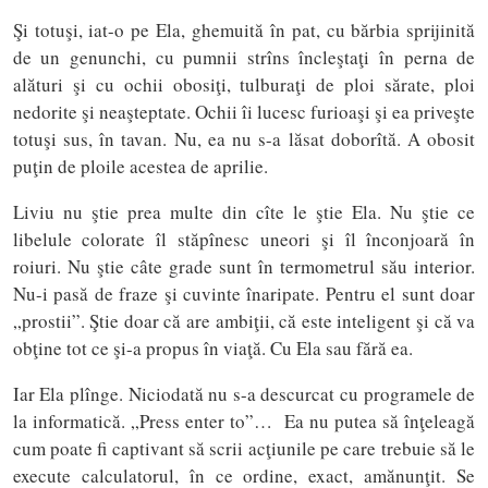
Şi totuşi, iat-o pe Ela, ghemuită în pat, cu bărbia sprijinită
de un genunchi, cu pumnii strîns încleştaţi în perna de
alături şi cu ochii obosiţi, tulburaţi de ploi sărate, ploi
nedorite şi neaşteptate. Ochii îi lucesc furioaşi şi ea priveşte
totuşi sus, în tavan. Nu, ea nu s-a lăsat doborîtă. A obosit
puţin de ploile acestea de aprilie.
Liviu nu ştie prea multe din cîte le ştie Ela. Nu ştie ce
libelule colorate îl stăpînesc uneori şi îl înconjoară în
roiuri. Nu ştie câte grade sunt în termometrul său interior.
Nu-i pasă de fraze şi cuvinte înaripate. Pentru el sunt doar
„prostii”. Ştie doar că are ambiţii, că este inteligent şi că va
obţine tot ce şi-a propus în viaţă. Cu Ela sau fără ea.
Iar Ela plînge. Niciodată nu s-a descurcat cu programele de
la informatică. „Press enter to”… Ea nu putea să înţeleagă
cum poate fi captivant să scrii acţiunile pe care trebuie să le
execute calculatorul, în ce ordine, exact, amănunţit. Se