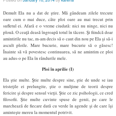
Demult Ela nu a dat de ştire. Mă gândeam zilele trecute
oare cum o mai duce, câte ploi oare au mai trecut prin
sufletul ei. Afară e o vreme ciudată: nici nu ninge, nici nu
plouă. O ceaţă deasă îngroapă totul în tăcere. Şi fiindcă doar
amintirile nu tac, m-am decis să o caut din nou pe Ela şi să-i
ascult ploile. Mare bucurie, mare bucurie să o găsesc!
Înainte să vă povestesc continuarea, să ne amintim ce ploi
au adus-o pe Ela în rândurile mele.
Ploi în aprilie (I)
Ela ştie multe. Ştie multe despre sine, ştie de unde se iau
tristeţile ei prelungite, ştie o mulţime de teorii despre
fericire şi despre sensul vieţii. Ştie ce zic psihologii, ce cred
filosofii. Ştie multe cuvinte spuse de genii, pe care le
marchează de fiecare dată cu verde în agende şi de care îşi
aminteşte mereu la momentul potrivit.