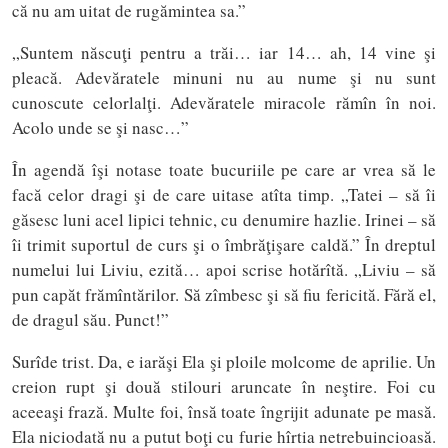
că nu am uitat de rugămintea sa.”
„Suntem născuţi pentru a trăi… iar 14… ah, 14 vine şi
pleacă. Adevăratele minuni nu au nume şi nu sunt
cunoscute celorlalţi. Adevăratele miracole rămîn în noi.
Acolo unde se şi nasc…”
În agendă îşi notase toate bucuriile pe care ar vrea să le
facă celor dragi şi de care uitase atîta timp. „Tatei – să îi
găsesc luni acel lipici tehnic, cu denumire hazlie. Irinei – să
îi trimit suportul de curs şi o îmbrăţişare caldă.” În dreptul
numelui lui Liviu, ezită… apoi scrise hotărîtă. „Liviu – să
pun capăt frămîntărilor. Să zîmbesc şi să fiu fericită. Fără el,
de dragul său. Punct!”
Surîde trist. Da, e iarăşi Ela şi ploile molcome de aprilie. Un
creion rupt şi două stilouri aruncate în neştire. Foi cu
aceeaşi frază. Multe foi, însă toate îngrijit adunate pe masă.
Ela niciodată nu a putut boţi cu furie hîrtia netrebuincioasă.