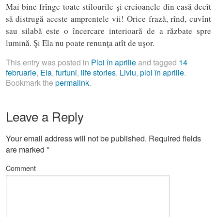
Mai bine frînge toate stilourile şi creioanele din casă decît
să distrugă aceste amprentele vii! Orice frază, rînd, cuvînt
sau silabă este o încercare interioară de a răzbate spre
lumină. Şi Ela nu poate renunţa atît de uşor.
This entry was posted in
Ploi în aprilie
and tagged
14
februarie
,
Ela
,
furtuni
,
life stories
,
Liviu
,
ploi în aprilie
.
Bookmark the
permalink
.
Leave a Reply
Your email address will not be published.
Required fields
are marked
*
Comment