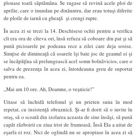
plouase toată săptămâna. Se rugase să revină acele ploi de
aprilie, care o inundau pe dinăuntru, dar erau totuşi diferite
de ploile de iarnă cu gheaţă şi crengi rupte.
În acea zi se trezi la 14. Deschisese ochii pentru a verifica
cît era ora de cîteva ori, însă refuza să coboare din pat şi să
pună picioarele pe podeaua rece a zilei care deja sosise.
Simţise de dimineaţă că soarele îşi bate joc de geamul ei şi
se încăpăţîna să prelungească acel somn bolnăvicios, care o
salva de prezenţa în acea zi, întotdeauna greu de suportat
pentru ea.
„Mai am 10 ore. Ah, Doamne, o veşnicie!”
Uitase să închidă telefonul şi un prieten suna în mod
repetat, cu insistenţă obraznică. Şi-ar fi dorit să o invite în
oraş, să o scoată din izolarea aceasta de sine însăşi, să pună
capăt războirii cu ziua trist de frumoasă. Însă Ela a uitat de
eşarfa ei roz. Nici de oglindă nu se apropiase în acea zi să