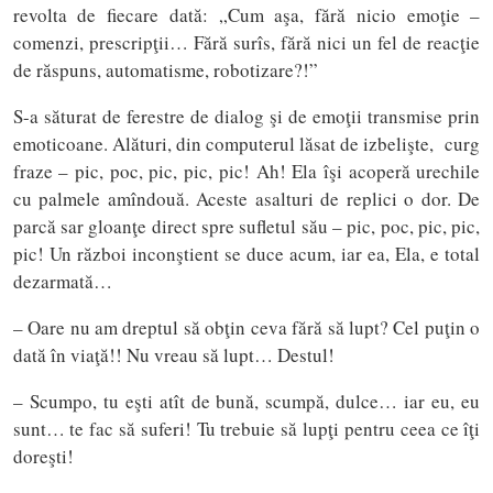
revolta de fiecare dată: „Cum aşa, fără nicio emoţie –
comenzi, prescripţii… Fără surîs, fără nici un fel de reacţie
de răspuns, automatisme, robotizare?!”
S-a săturat de ferestre de dialog şi de emoţii transmise prin
emoticoane. Alături, din computerul lăsat de izbelişte, curg
fraze – pic, poc, pic, pic, pic! Ah! Ela îşi acoperă urechile
cu palmele amîndouă. Aceste asalturi de replici o dor. De
parcă sar gloanţe direct spre sufletul său – pic, poc, pic, pic,
pic! Un război inconştient se duce acum, iar ea, Ela, e total
dezarmată…
– Oare nu am dreptul să obţin ceva fără să lupt? Cel puţin o
dată în viaţă!! Nu vreau să lupt… Destul!
– Scumpo, tu eşti atît de bună, scumpă, dulce… iar eu, eu
sunt… te fac să suferi! Tu trebuie să lupţi pentru ceea ce îţi
doreşti!