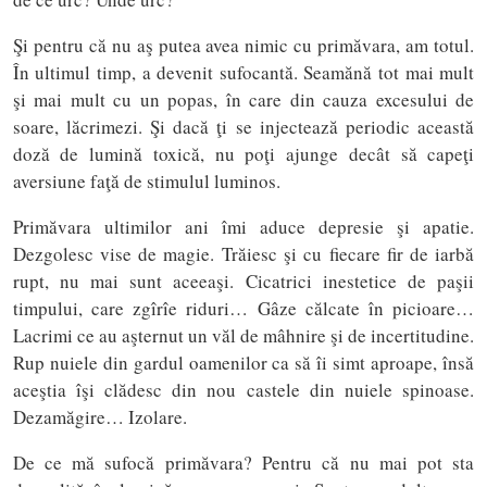
Şi pentru că nu aş putea avea nimic cu primăvara, am totul.
În ultimul timp, a devenit sufocantă. Seamănă tot mai mult
şi mai mult cu un popas, în care din cauza excesului de
soare, lăcrimezi. Şi dacă ţi se injectează periodic această
doză de lumină toxică, nu poţi ajunge decât să capeţi
aversiune faţă de stimulul luminos.
Primăvara ultimilor ani îmi aduce depresie şi apatie.
Dezgolesc vise de magie. Trăiesc şi cu fiecare fir de iarbă
rupt, nu mai sunt aceeaşi. Cicatrici inestetice de paşii
timpului, care zgîrîe riduri… Gâze călcate în picioare…
Lacrimi ce au aşternut un văl de mâhnire şi de incertitudine.
Rup nuiele din gardul oamenilor ca să îi simt aproape, însă
aceştia îşi clădesc din nou castele din nuiele spinoase.
Dezamăgire… Izolare.
De ce mă sufocă primăvara? Pentru că nu mai pot sta