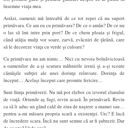
însemne viaţa mea.
Astăzi, oamenii mă întreabă de ce tot repet că nu suport
primăvara. Ce am eu cu primăvara? De ce o amân? De ce nu
o las să îmi intre prin pori? De ce chem ploaia şi frigul,
când atâţia mulţi vor soare, zarvă, zvâcniri de ţărână, care
să le decoreze viaţa cu verde şi culoare?
Cu primăvara nu am nimic… Nici cu nevoia bolnăvicioasă
a oamenilor de a-şi scutura mâhnirile iernii şi a-şi scoate
cămăşile subţiri ale unei dorinţe reînviate. Dorinţa de
început… Acelaşi început care promite fericire…
Sunt fiinţa primăverii. Nu mă pot război cu izvorul elanului
de viaţă. Oriunde aş fugi, revin acasă. În primăvară. Revin
ca să îi aduc un gând cald de ziua de naştere a mamei sau…
pentru a-mi măsura propria scară a existenţei. Urc? E încă
de încredere scara. Încă nu sunt semne că ar fi şubrezit. Dar
de ce urc? Unde urc?