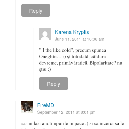
Reply
Karena Kryptis
June 11, 2011 at 10:06 am
” I the like cold”, precum spunea
Oneghin… :) şi totodată, căldura
devreme, primăvăratică. Bipolaritate? nu
ştiu :)
Reply
FireMD
September 12, 2011 at 8:01 pm
sa-mi lasi anotimpurile in pace :) si sa incerci sa le