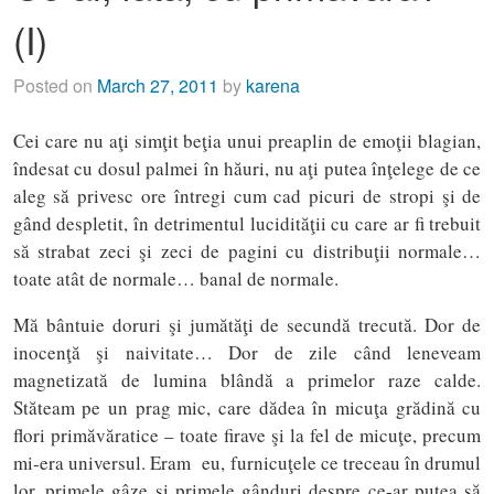
(I)
Posted on
March 27, 2011
by
karena
Cei care nu aţi simţit beţia unui preaplin de emoţii blagian,
îndesat cu dosul palmei în hăuri, nu aţi putea înţelege de ce
aleg să privesc ore întregi cum cad picuri de stropi şi de
gând despletit, în detrimentul lucidităţii cu care ar fi trebuit
să strabat zeci şi zeci de pagini cu distribuţii normale…
toate atât de normale… banal de normale.
Mă bântuie doruri şi jumătăţi de secundă trecută. Dor de
inocenţă şi naivitate… Dor de zile când leneveam
magnetizată de lumina blândă a primelor raze calde.
Stăteam pe un prag mic, care dădea în micuţa grădină cu
flori primăvăratice – toate firave şi la fel de micuţe, precum
mi-era universul. Eram eu, furnicuţele ce treceau în drumul
lor, primele gâze şi primele gânduri despre ce-ar putea să