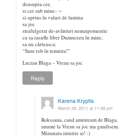
deasupra cer,
si cer sub mine– ¬
si-aprins în valuri de lumina
sa joc
strafulgerat de-avânturi nemaipomenite
ca sa rasufle liber Dumnezeu în mine,
sa nu cârteasca:
“Sunt rob în temnita!”
Lucian Blaga – Vreau sa joc
Reply
Karena Kryptis
March 28, 2011 at 11:58 pm
Rokssana, cand aminteam de Blaga,
anume la Vreau sa joc ma gandisem.
Minunata intuitie ai! :)