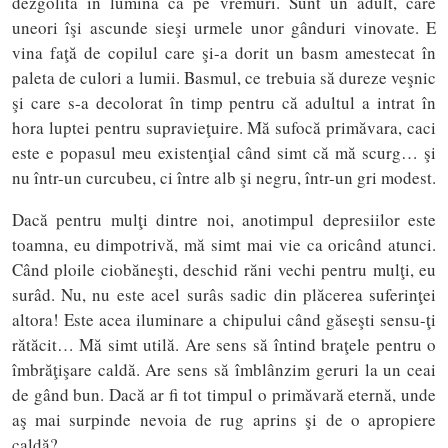
dezgolită în lumină ca pe vremuri. Sunt un adult, care
uneori îşi ascunde sieşi urmele unor gânduri vinovate. E
vina faţă de copilul care şi-a dorit un basm amestecat în
paleta de culori a lumii. Basmul, ce trebuia să dureze veşnic
şi care s-a decolorat în timp pentru că adultul a intrat în
hora luptei pentru supravieţuire. Mă sufocă primăvara, caci
este e popasul meu existenţial când simt că mă scurg… şi
nu într-un curcubeu, ci între alb şi negru, într-un gri modest.
Dacă pentru mulţi dintre noi, anotimpul depresiilor este
toamna, eu dimpotrivă, mă simt mai vie ca oricând atunci.
Când ploile ciobăneşti, deschid răni vechi pentru mulţi, eu
surâd. Nu, nu este acel surâs sadic din plăcerea suferinţei
altora! Este acea iluminare a chipului când găseşti sensu-ţi
rătăcit… Mă simt utilă. Are sens să întind braţele pentru o
îmbrăţişare caldă. Are sens să îmblânzim geruri la un ceai
de gând bun. Dacă ar fi tot timpul o primăvară eternă, unde
aş mai surpinde nevoia de rug aprins şi de o apropiere
caldă?