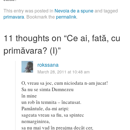
This entry was posted in
Nevoia de a spune
and tagged
primavara
. Bookmark the
permalink
.
11 thoughts on “
Ce ai, fată, cu
primăvara? (I)
”
rokssana
March 28, 2011 at 10:48 am
O, vreau sa joc, cum niciodata n-am jucat!
Sa nu se simta Dumnezeu
în mine
un rob în temnita – încatusat.
Pamântule, da-mi aripi:
sageata vreau sa fiu, sa spintec
nemarginirea,
sa nu mai vad în preajma decât cer,