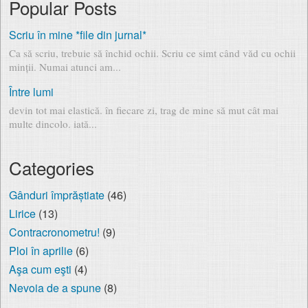
Popular Posts
Scriu în mine *file din jurnal*
Ca să scriu, trebuie să închid ochii. Scriu ce simt când văd cu ochii
minții. Numai atunci am...
Între lumi
devin tot mai elastică. în fiecare zi, trag de mine să mut cât mai
multe dincolo. iată...
Categories
Gânduri împrăștiate
(46)
Lirice
(13)
Contracronometru!
(9)
Ploi în aprilie
(6)
Aşa cum eşti
(4)
Nevoia de a spune
(8)