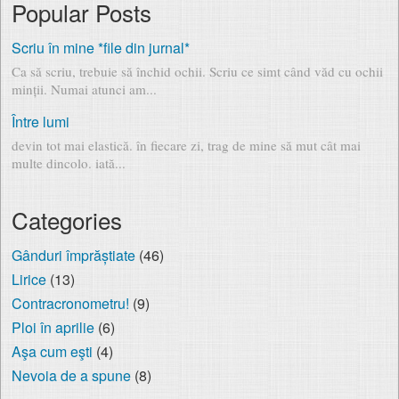
Popular Posts
Scriu în mine *file din jurnal*
Ca să scriu, trebuie să închid ochii. Scriu ce simt când văd cu ochii
minții. Numai atunci am...
Între lumi
devin tot mai elastică. în fiecare zi, trag de mine să mut cât mai
multe dincolo. iată...
Categories
Gânduri împrăștiate
(46)
Lirice
(13)
Contracronometru!
(9)
Ploi în aprilie
(6)
Aşa cum eşti
(4)
Nevoia de a spune
(8)