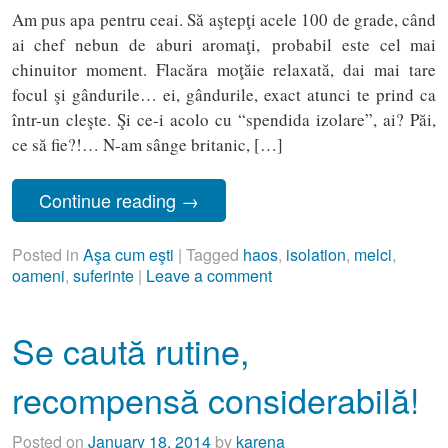
Am pus apa pentru ceai. Să aştepţi acele 100 de grade, când
ai chef nebun de aburi aromaţi, probabil este cel mai
chinuitor moment. Flacăra moţăie relaxată, dai mai tare
focul şi gândurile… ei, gândurile, exact atunci te prind ca
într-un cleşte. Şi ce-i acolo cu “spendida izolare”, ai? Păi,
ce să fie?!… N-am sânge britanic, […]
Continue reading
→
Posted in
Aşa cum eşti
|
Tagged
haos
,
isolation
,
melci
,
oameni
,
suferinte
|
Leave a comment
Se caută rutine,
recompensă considerabilă!
Posted on
January 18, 2014
by
karena