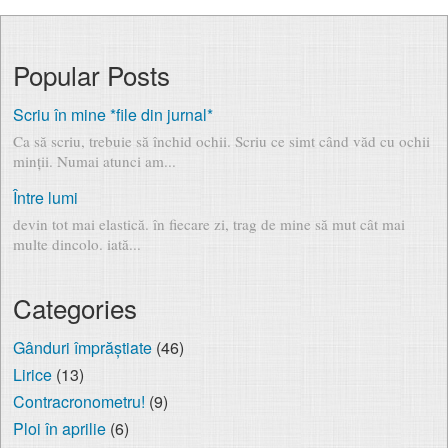
Popular Posts
Scriu în mine *file din jurnal*
Ca să scriu, trebuie să închid ochii. Scriu ce simt când văd cu ochii
minții. Numai atunci am...
Între lumi
devin tot mai elastică. în fiecare zi, trag de mine să mut cât mai
multe dincolo. iată...
Categories
Gânduri împrăștiate
(46)
Lirice
(13)
Contracronometru!
(9)
Ploi în aprilie
(6)