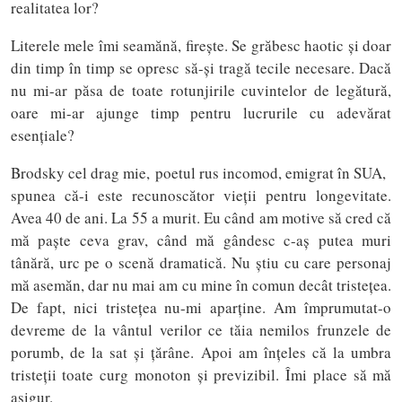
realitatea lor?
Literele mele îmi seamănă, firește. Se grăbesc haotic și doar
din timp în timp se opresc să-și tragă tecile necesare. Dacă
nu mi-ar păsa de toate rotunjirile cuvintelor de legătură,
oare mi-ar ajunge timp pentru lucrurile cu adevărat
esențiale?
Brodsky cel drag mie, poetul rus incomod, emigrat în SUA,
spunea că-i este recunoscător vieții pentru longevitate.
Avea 40 de ani. La 55 a murit. Eu când am motive să cred că
mă paște ceva grav, când mă gândesc c-aș putea muri
tânără, urc pe o scenă dramatică. Nu știu cu care personaj
mă asemăn, dar nu mai am cu mine în comun decât tristețea.
De fapt, nici tristețea nu-mi aparține. Am împrumutat-o
devreme de la vântul verilor ce tăia nemilos frunzele de
porumb, de la sat și țărâne. Apoi am înțeles că la umbra
tristeții toate curg monoton și previzibil. Îmi place să mă
asigur.