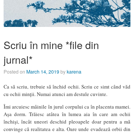
Scriu în mine *file din
jurnal*
Posted on
March 14, 2019
by
karena
Ca să scriu, trebuie să închid ochii. Scriu ce simt când văd
cu ochii minții. Numai atunci am destule cuvinte.
Îmi arcuiesc mâinile în jurul corpului ca în placenta mamei.
Așa dorm. Trăiesc atâtea în lumea aia în care am ochii
închiși, încât uneori deschid pleoapele doar pentru a mă
convinge că realitatea e alta. Oare unde evadează orbii din