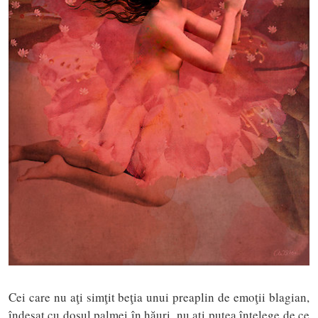
Cei care nu aţi simţit beţia unui preaplin de emoţii blagian,
îndesat cu dosul palmei în hăuri, nu aţi putea înţelege de ce