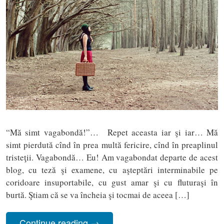
“Mă simt vagabondă!”… Repet aceasta iar şi iar… Mă
simt pierdută cînd în prea multă fericire, cînd în preaplinul
tristeţii. Vagabondă… Eu! Am vagabondat departe de acest
blog, cu teză şi examene, cu aşteptări interminabile pe
coridoare insuportabile, cu gust amar şi cu fluturaşi în
burtă. Ştiam că se va încheia şi tocmai de aceea […]
Continue reading
→