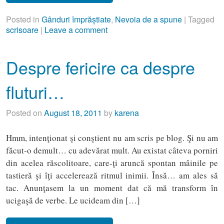
Posted in
Gânduri împrăștiate
,
Nevoia de a spune
|
Tagged
scrisoare
|
Leave a comment
Despre fericire ca despre
fluturi…
Posted on
August 18, 2011
by
karena
Hmm, intenţionat şi conştient nu am scris pe blog. Şi nu am
făcut-o demult… cu adevărat mult. Au existat câteva porniri
din acelea răscolitoare, care-ţi aruncă spontan mâinile pe
tastieră şi îţi accelerează ritmul inimii. Însă… am ales să
tac. Anunţasem la un moment dat că mă transform în
ucigaşă de verbe. Le ucideam din […]