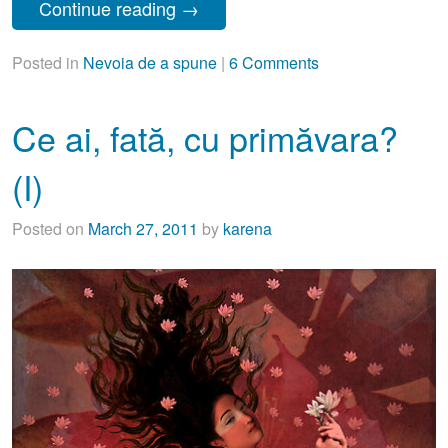
Continue reading
→
Posted in
Nevoia de a spune
|
6 Comments
Ce ai, fată, cu primăvara?
(I)
Posted on
March 27, 2011
by
karena