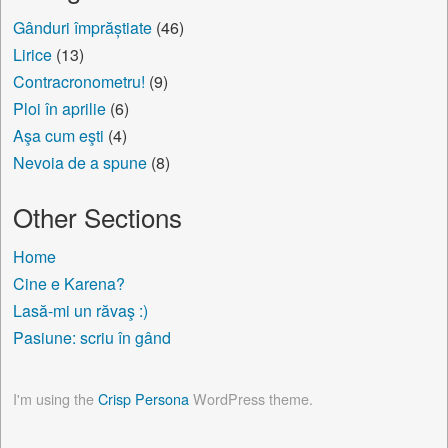
Gânduri împrăștiate
(46)
Lirice
(13)
Contracronometru!
(9)
Ploi în aprilie
(6)
Aşa cum eşti
(4)
Nevoia de a spune
(8)
Other Sections
Home
Cine e Karena?
Lasă-mi un răvaş :)
Pasiune: scriu în gând
I'm using the
Crisp Persona
WordPress theme.