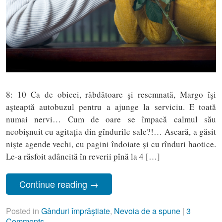
8: 10 Ca de obicei, răbdătoare şi resemnată, Margo îşi
aşteaptă autobuzul pentru a ajunge la serviciu. E toată
numai nervi… Cum de oare se împacă calmul său
neobişnuit cu agitaţia din gîndurile sale?!… Aseară, a găsit
nişte agende vechi, cu pagini îndoiate şi cu rînduri haotice.
Le-a răsfoit adâncită în reverii pînă la 4 […]
Continue reading
→
Posted in
Gânduri împrăștiate
,
Nevoia de a spune
|
3
Comments