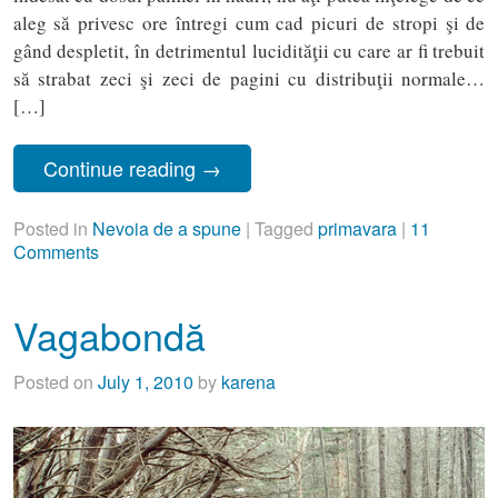
aleg să privesc ore întregi cum cad picuri de stropi şi de
gând despletit, în detrimentul lucidităţii cu care ar fi trebuit
să strabat zeci şi zeci de pagini cu distribuţii normale…
[…]
Continue reading
→
Posted in
Nevoia de a spune
|
Tagged
primavara
|
11
Comments
Vagabondă
Posted on
July 1, 2010
by
karena