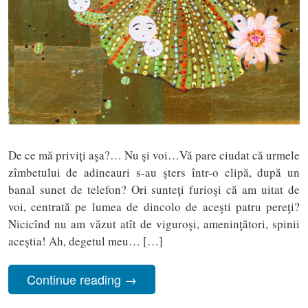
De ce mă priviţi aşa?… Nu şi voi…Vă pare ciudat că urmele
zîmbetului de adineauri s-au şters într-o clipă, după un
banal sunet de telefon? Ori sunteţi furioşi că am uitat de
voi, centrată pe lumea de dincolo de aceşti patru pereţi?
Nicicînd nu am văzut atît de viguroşi, ameninţători, spinii
aceştia! Ah, degetul meu… […]
Continue reading
→