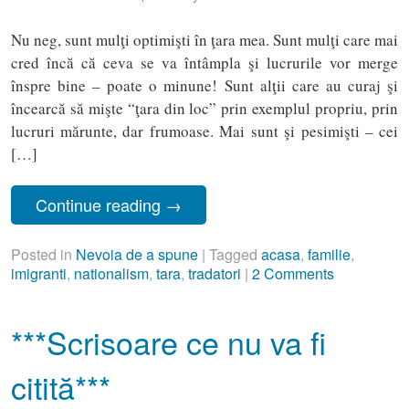
Nu neg, sunt mulţi optimişti în ţara mea. Sunt mulţi care mai
cred încă că ceva se va întâmpla şi lucrurile vor merge
înspre bine – poate o minune! Sunt alţii care au curaj şi
încearcă să mişte “ţara din loc” prin exemplul propriu, prin
lucruri mărunte, dar frumoase. Mai sunt şi pesimişti – cei
[…]
Continue reading
→
Posted in
Nevoia de a spune
|
Tagged
acasa
,
familie
,
imigranti
,
nationalism
,
tara
,
tradatori
|
2 Comments
***Scrisoare ce nu va fi
citită***