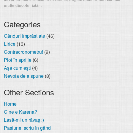
multe dincolo. iată...
Categories
Gânduri împrăștiate
(46)
Lirice
(13)
Contracronometru!
(9)
Ploi în aprilie
(6)
Aşa cum eşti
(4)
Nevoia de a spune
(8)
Other Sections
Home
Cine e Karena?
Lasă-mi un răvaş :)
Pasiune: scriu în gând