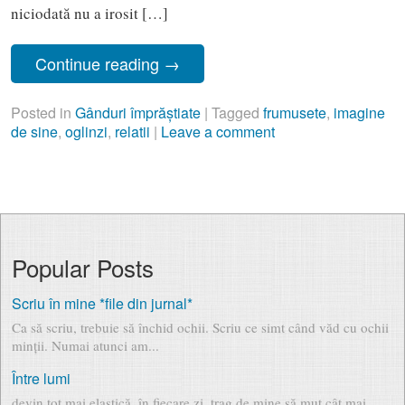
niciodată nu a irosit […]
Continue reading
→
Posted in
Gânduri împrăștiate
|
Tagged
frumusete
,
imagine
de sine
,
oglinzi
,
relatii
|
Leave a comment
Popular Posts
Scriu în mine *file din jurnal*
Ca să scriu, trebuie să închid ochii. Scriu ce simt când văd cu ochii
minții. Numai atunci am...
Între lumi
devin tot mai elastică. în fiecare zi, trag de mine să mut cât mai