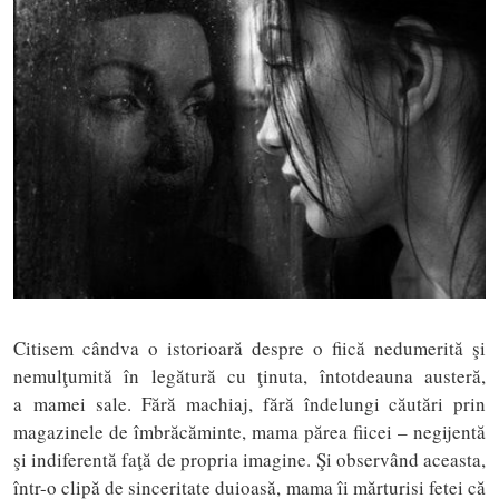
Citisem cândva o istorioară despre o fiică nedumerită şi
nemulţumită în legătură cu ţinuta, întotdeauna austeră,
a mamei sale. Fără machiaj, fără îndelungi căutări prin
magazinele de îmbrăcăminte, mama părea fiicei – negijentă
şi indiferentă faţă de propria imagine. Şi observând aceasta,
într-o clipă de sinceritate duioasă, mama îi mărturisi fetei că